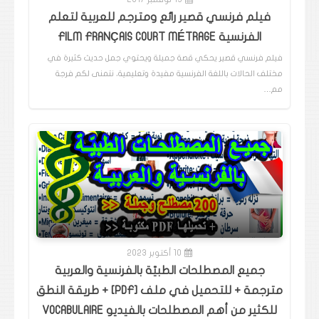
فيلم فرنسي قصير رائع ومترجم للعربية لتعلم
الفرنسية FILM FRANÇAIS COURT MÉTRAGE
فيلم فرنسي قصير يحكي قصة جميلة ويحتوي جمل حديث كثيرة في
مختلف الحالات باللغة الفرنسية مفيدة وتعليمية، نتمنى لكم فرجة
مم…
10 أكتوبر 2023
جميع المصطلحات الطبيّة بالفرنسية والعربية
مترجمة + للتحميل في ملف [PDF] + طريقة النطق
للكثير من أهم المصطلحات بالفيديو VOCABULAIRE