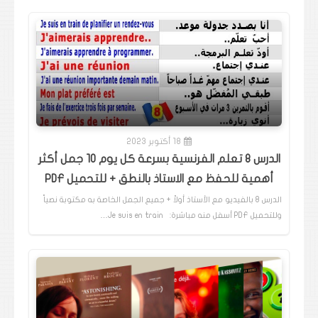
18 أكتوبر 2023
الدرس 8 تعلم الفرنسية بسرعة كل يوم 10 جمل أكثر
أهمية للحفظ مع الاستاذ بالنطق + للتحميل PDF
الدرس 8 بالفيديو مع الأستاذ أولاً + جميع الجمل الخاصة به مكتوبة نصياً
وللتحميل PDF أسفل منه مباشرة: Je suis en train…