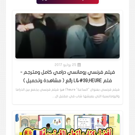
25 يوليو 2017
فيلم فرنسي رومانسي درامي كامل ومترجم -
فلم L&#39;HEURE رائع ( مشاهدة وتحميل )
فيلم فرنسي بعنوان "الساعة" l'heure هو فيلم فرنسي يجمع بين الدراما
والرومانسية التي يعيشها شاب في مقتبل ال…