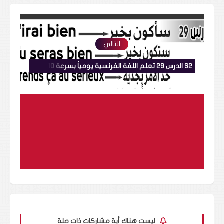
التالي
S2 الدرس 29 تعلم اللغة الفرنسية يومياً بسرعة 10 جمل هامة في دقيقتين للمبتدئين مع طريقة النطق
ليست هناك أية مشاركات ذات صلة