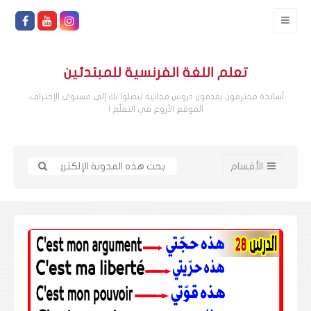
تعلم اللغة الفرنسية للمبتدئين
أساتذة محترفون يقدمون دروس مجانية ليصلوا بك إلى مستوى الإحتراف،
الموقع الأروع في التعلّم !
الأقسام