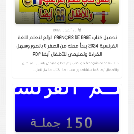
20 أكتوبر 2023
تحميل كتاب FRANÇAIS DE BASE الرائع لتعلم اللغة
الفرنسية 2024 يبدأ معك من الصفر 0 بالصور وسهل
القراءة وتعليمي للأطفال أيضا PDF
كتاب français de base هو كتاب رائع جدا وتعليمي بامتياز للمبتدئين
والأطفال أيضا كما ستشاهدون معنا : هذا كتاب مذهل لتعل…