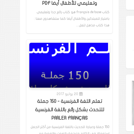
وتعليمي للأطفال أيضا PDF
كتاب français de base هو كتاب رائع جدا وتعليمي
بامتياز للمبتدئين والأطفال أيضا كما ستشاهدون معنا :
هذا كتاب مذهل لتعل…
20 يوليو 2017
تعلم اللغة الفرنسية - 150 جملة
للتحدث بشكل رائع باللغة الفرنسية
PARLER FRANÇAIS
150 جملة وعبارة للحديث باللغة الفرنسية من أكثر الجمل
إستعمالا في الكلام مترجمة بالصوت والصورة مع