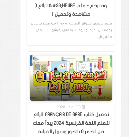
ومترجم - فلم L&#39;HEURE رائع (
مشاهدة وتحميل )
فيلم فرنسي بعنوان "الساعة" l'heure هو فيلم فرنسي
يجمع بين الدراما والرومانسية التي يعيشها شاب في
مقتبل ال…
20 أكتوبر 2023
تحميل كتاب FRANÇAIS DE BASE الرائع
لتعلم اللغة الفرنسية 2024 يبدأ معك
من الصفر 0 بالصور وسهل القراءة