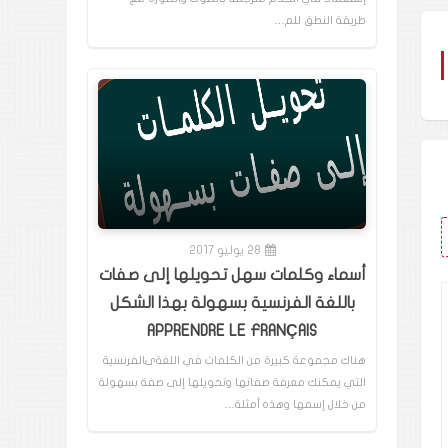
طريقة النطق للم…
28 يوليو 2017
أسماء وكلمات سهل تحويلها إلى صفات
باللغة الفرنسية بسهولة بهذا الشكل
APPRENDRE LE FRANÇAIS
هناك مجموعة كبيرة من الكلمات في اللغةىالفرنسية
التي يمكنك معرفة صفاتها وتحويلها إلى صفة بسهولة
من خلال إسمها وهذه أمثلة…