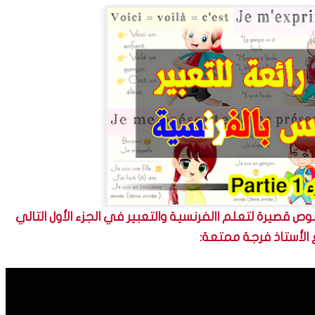
قصيرة لتعلم االفرنسية والتعبير في الجزء الأول التالي
 الأستاذ فرجة ممتعة: