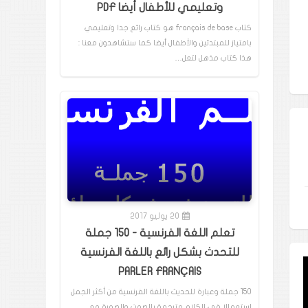
وتعليمي للأطفال أيضا PDF
كتاب français de base هو كتاب رائع جدا وتعليمي
بامتياز للمبتدئين والأطفال أيضا كما ستشاهدون معنا :
هذا كتاب مذهل لتعل…
20 يوليو 2017
تعلم اللغة الفرنسية - 150 جملة
للتحدث بشكل رائع باللغة الفرنسية
PARLER FRANÇAIS
150 جملة وعبارة للحديث باللغة الفرنسية من أكثر الجمل
إستعمالا في الكلام مترجمة بالصوت والصورة مع