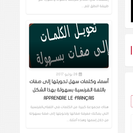
طريقة النطق للم…
28 يوليو 2017
أسماء وكلمات سهل تحويلها إلى صفات
باللغة الفرنسية بسهولة بهذا الشكل
APPRENDRE LE FRANÇAIS
هناك مجموعة كبيرة من الكلمات في اللغةىالفرنسية
التي يمكنك معرفة صفاتها وتحويلها إلى صفة بسهولة
من خلال إسمها وهذه أمثلة…