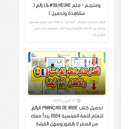
ومترجم - فلم L&#39;HEURE رائع (
مشاهدة وتحميل )
فيلم فرنسي بعنوان "الساعة" l'heure هو فيلم فرنسي
يجمع بين الدراما والرومانسية التي يعيشها شاب في
مقتبل ال…
20 أكتوبر 2023
تحميل كتاب FRANÇAIS DE BASE الرائع
لتعلم اللغة الفرنسية 2024 يبدأ معك
من الصفر 0 بالصور وسهل القراءة