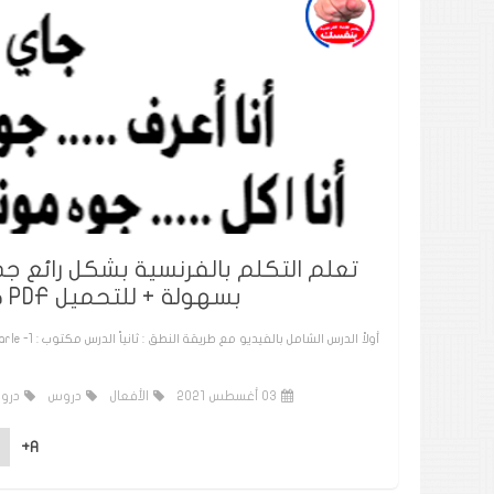
بسهولة + للتحميل PDF كاملاً مكتوب PARLER EN FRANÇAIS
03 أغسطس 2021
الأفعال
دروس
درو
A+