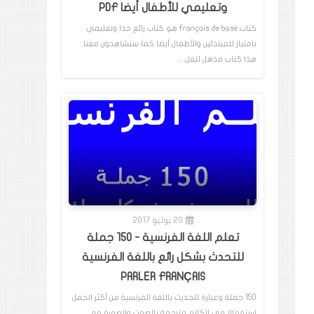
وتعليمي للأطفال أيضا PDF
كتاب français de base هو كتاب رائع جدا وتعليمي
بامتياز للمبتدئين والأطفال أيضا كما ستشاهدون معنا :
هذا كتاب مذهل لتعل…
20 يوليو 2017
تعلم اللغة الفرنسية - 150 جملة
للتحدث بشكل رائع باللغة الفرنسية
PARLER FRANÇAIS
150 جملة وعبارة للحديث باللغة الفرنسية من أكثر الجمل
إستعمالا في الكلام مترجمة بالصوت والصورة مع