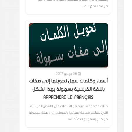
طريقة النطق للم…
28 يوليو 2017
أسماء وكلمات سهل تحويلها إلى صفات
باللغة الفرنسية بسهولة بهذا الشكل
APPRENDRE LE FRANÇAIS
هناك مجموعة كبيرة من الكلمات في اللغةىالفرنسية
التي يمكنك معرفة صفاتها وتحويلها إلى صفة بسهولة
من خلال إسمها وهذه أمثلة…