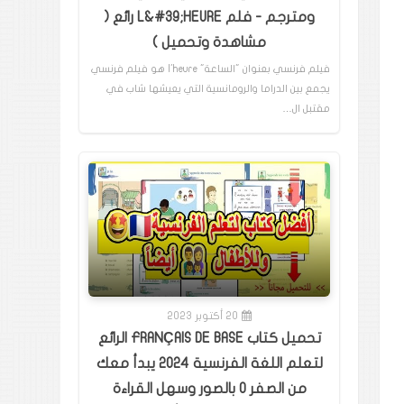
ومترجم - فلم L&#39;HEURE رائع (
مشاهدة وتحميل )
فيلم فرنسي بعنوان "الساعة" l'heure هو فيلم فرنسي
يجمع بين الدراما والرومانسية التي يعيشها شاب في
مقتبل ال…
20 أكتوبر 2023
تحميل كتاب FRANÇAIS DE BASE الرائع
لتعلم اللغة الفرنسية 2024 يبدأ معك
من الصفر 0 بالصور وسهل القراءة