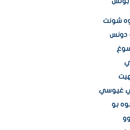
 ﺑﻮﻧﺲ
ﺟﻮﻩ ﺷﻮﻧﺖ
ﻮ ﺩﻭﻧﺲ
 ﺳﻮﻍ
جي غيوسي
ﻮﻩ ﺑﻮ
ﻮﻭ