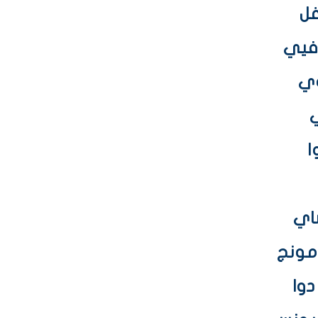
ﺍ
ﺳﺎﻱ
 ﻣﻮﻧﺞ