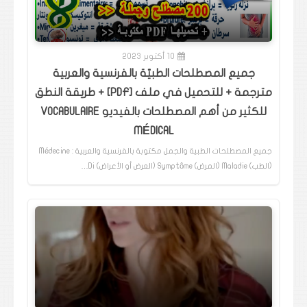
10 أكتوبر 2023
جميع المصطلحات الطبيّة بالفرنسية والعربية
مترجمة + للتحميل في ملف [PDF] + طريقة النطق
للكثير من أهم المصطلحات بالفيديو VOCABULAIRE
MÉDICAL
جميع المصطلحات الطبية والجمل مكتوبة بالفرنسية والعربية : Médecine
(الطب) Maladie (المرض) Symptôme (العرض أو الأعراض) Di…