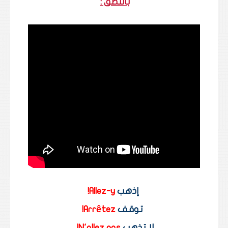
بالنطق :
إذهب 
Allez-y!
توقف 
Arrêtez
! 
لا تذهب 
N'allez pas!