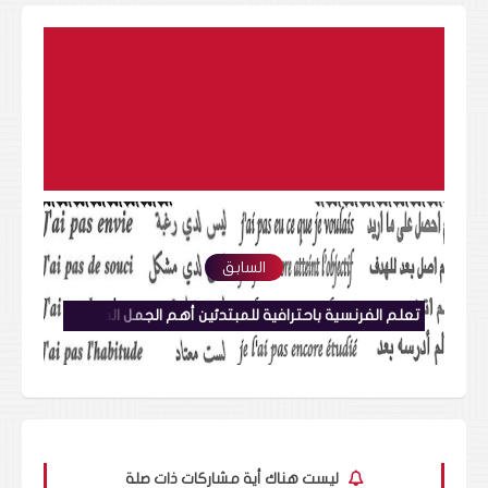
السابق
تعلم الفرنسية باحترافية للمبتدئين أهم الجمل المختصرة للنفي والحفظ بسرعة مع النطق + للتحميل PDF
ليست هناك أية مشاركات ذات صلة