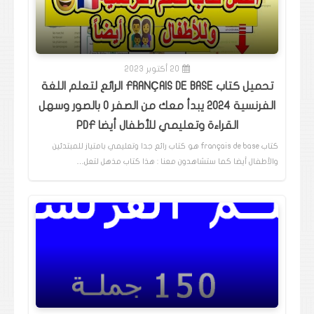
20 أكتوبر 2023
تحميل كتاب FRANÇAIS DE BASE الرائع لتعلم اللغة
الفرنسية 2024 يبدأ معك من الصفر 0 بالصور وسهل
القراءة وتعليمي للأطفال أيضا PDF
كتاب français de base هو كتاب رائع جدا وتعليمي بامتياز للمبتدئين
والأطفال أيضا كما ستشاهدون معنا : هذا كتاب مذهل لتعل…