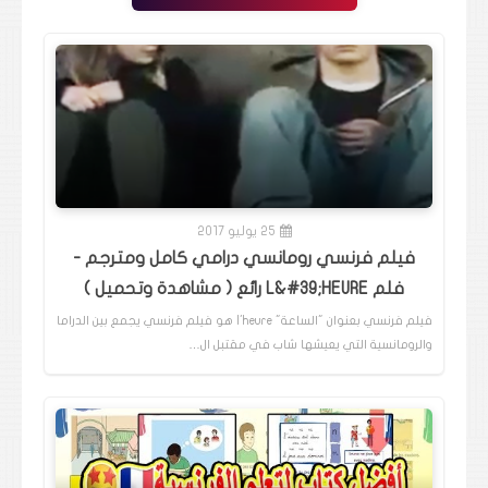
25 يوليو 2017
فيلم فرنسي رومانسي درامي كامل ومترجم -
فلم L&#39;HEURE رائع ( مشاهدة وتحميل )
فيلم فرنسي بعنوان "الساعة" l'heure هو فيلم فرنسي يجمع بين الدراما
والرومانسية التي يعيشها شاب في مقتبل ال…