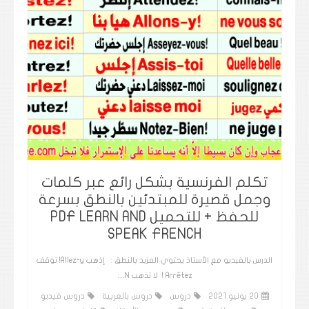
تكلم الفرنسية بشكل رائع عبر كلمات
وجمل قصيرة للمبتدئين بالنطق بسرعة
للحفظ + للتحميل PDF LEARN AND
SPEAK FRENCH
الدرس بالفيديو مع الأستاذ يحتوي المزيد بالنطق : إذهب Allez-y! توقف
Arrêtez ! لا تذهب N…
20 يونيو 2021
دروس
دروس بالعربية
دروس فيديو