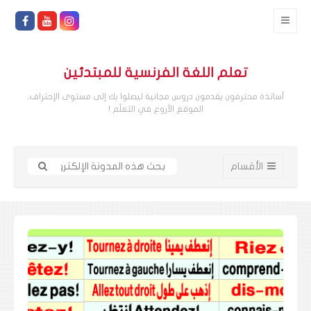
تعلم اللغة الفرنسية للمبتدئين
أساتذة محترفون يقدمون دروس مجانية ليصلوا بك إلى مستوى الإحتراف،
الموقع الأروع في التعلّم !
الأقسام