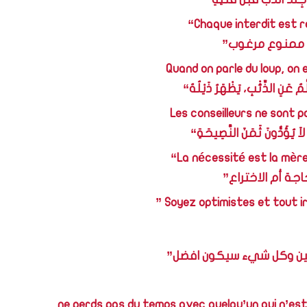
“Chaque interdit est 
ممنوع مرغوب”
Quand on parle du loup, on 
َّمُ عَنِ الذِّئْبِ، يَظْهَرُ ذَيْلُهُ“
Les conseilleurs ne sont p
اَ يُؤَدُّونَ ثَمَنَ النَّصِيحَةِ“
“La nécessité est la mère 
اجة أم الاختراع”
” Soyez optimistes et tout ir
لين وكل شيء سيكون افضل”
ne perds pas du temps avec quelqu’un qui n’est 