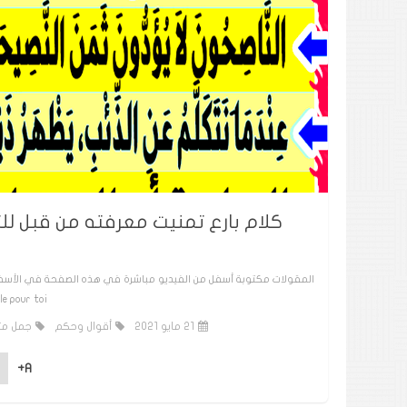
sible pour toi
21 مايو 2021
أقوال وحكم
جمل مت
A+