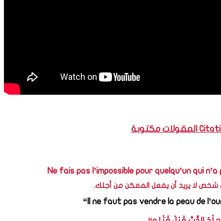
لات مكتوبة
Ne fais pas l’impossible pour quelqu’un qui n’a p
 شخص لا يريد أن يفعل الممكن من أجلك.
جِلْدَ الدُّبِّ قَبْلَ قَتْلِهِ“