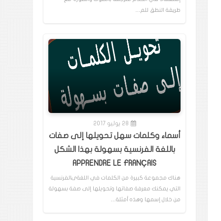
طريقة النطق للم…
28 يوليو 2017
أسماء وكلمات سهل تحويلها إلى صفات
باللغة الفرنسية بسهولة بهذا الشكل
APPRENDRE LE FRANÇAIS
هناك مجموعة كبيرة من الكلمات في اللغةىالفرنسية
التي يمكنك معرفة صفاتها وتحويلها إلى صفة بسهولة
من خلال إسمها وهذه أمثلة…