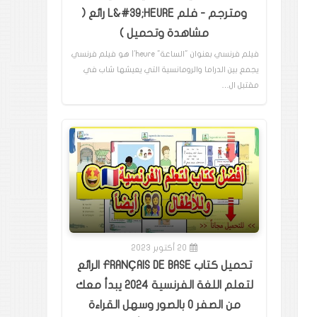
ومترجم - فلم L&#39;HEURE رائع (
مشاهدة وتحميل )
فيلم فرنسي بعنوان "الساعة" l'heure هو فيلم فرنسي
يجمع بين الدراما والرومانسية التي يعيشها شاب في
مقتبل ال…
20 أكتوبر 2023
تحميل كتاب FRANÇAIS DE BASE الرائع
لتعلم اللغة الفرنسية 2024 يبدأ معك
من الصفر 0 بالصور وسهل القراءة