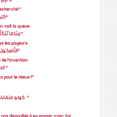
recherché”
“كل 
en voit la queue
”عِنْدَمَا َنَتَكَل
as les payeurs
”النَّاصِحُونَ ل
de l’invention
” الح
a pour le mieux !”
”  كونو متفاء
pas disponible à en passer avec toi