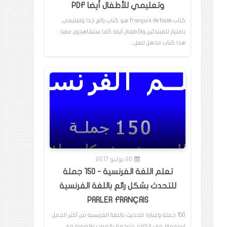
وتعليمي للأطفال أيضا PDF
كتاب français de base هو كتاب رائع جدا وتعليمي
بامتياز للمبتدئين والأطفال أيضا كما ستشاهدون معنا :
هذا كتاب مذهل لتعل…
20 يوليو 2017
تعلم اللغة الفرنسية - 150 جملة
للتحدث بشكل رائع باللغة الفرنسية
PARLER FRANÇAIS
150 جملة وعبارة للحديث باللغة الفرنسية من أكثر الجمل
إستعمالا في الكلام مترجمة بالصوت والصورة مع