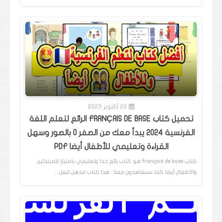
20 أكتوبر 2023
تحميل كتاب FRANÇAIS DE BASE الرائع لتعلم اللغة
الفرنسية 2024 يبدأ معك من الصفر 0 بالصور وسهل
القراءة وتعليمي للأطفال أيضا PDF
كتاب français de base هو كتاب رائع جدا وتعليمي بامتياز للمبتدئين
والأطفال أيضا كما ستشاهدون معنا : هذا كتاب مذهل لتعل…