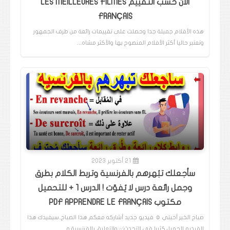
الان حسب التقييم LES MEILLEURES FILMES
FRANÇAIS
هذه الأفلام جميلة جدا وحصلت على تقييمات رائعة من طرف الجمهور
وتعتبر حاليا أكثر الأفلام المنصوح بها والأكثر مشاه…
21 أكتوبر 2023
سأجعلك تبُهرهم بالفرنسية وتربط الكلام بطرق
وجمل رائعة درس لا يُفوّت ! الدرس 1 + للتحميل
مكتوب PDF APPRENDRE LE FRANÇAIS
صباح الخير أحبتي ☺️ فيديو جديد أشاركه معكم هذا الصباح..سيفيدك هذا
الفيديو الجميل كثيرا في التحدث✅️ والتعليق بالفرنسية و…