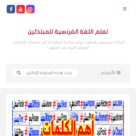
تعلم اللغة الفرنسية للمبتدئين
أساتذة محترفون يقدمون دروس مجانية ليصلوا بك إلى مستوى الإحتراف،
الموقع الأروع في التعلّم !
الأقسام