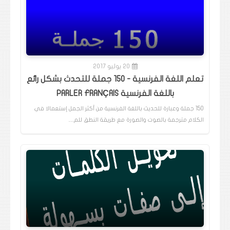
20 يوليو 2017
تعلم اللغة الفرنسية - 150 جملة للتحدث بشكل رائع
باللغة الفرنسية PARLER FRANÇAIS
150 جملة وعبارة للحديث باللغة الفرنسية من أكثر الجمل إستعمالا في
الكلام مترجمة بالصوت والصورة مع طريقة النطق للم…