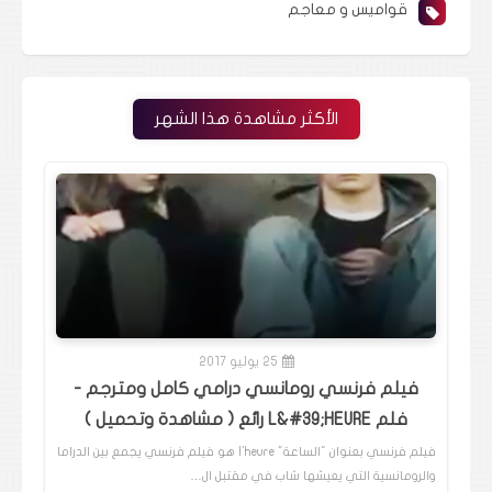
قواميس و معاجم
الأكثر مشاهدة هذا الشهر
25 يوليو 2017
فيلم فرنسي رومانسي درامي كامل ومترجم -
فلم L&#39;HEURE رائع ( مشاهدة وتحميل )
فيلم فرنسي بعنوان "الساعة" l'heure هو فيلم فرنسي يجمع بين الدراما
والرومانسية التي يعيشها شاب في مقتبل ال…