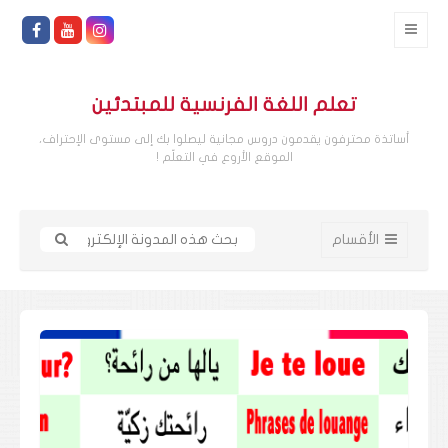
تعلم اللغة الفرنسية للمبتدئين
أساتذة محترفون يقدمون دروس مجانية ليصلوا بك إلى مستوى الإحتراف،
الموقع الأروع في التعلّم !
الأقسام