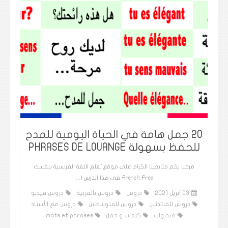
20 جمل هامة في الحياة اليومية للمدح
للحفظ بسهولة PHRASES DE LOUANGE
مرحبا بكم متابعينا الكرام على موقع تعلم اللغة الفرنسية بنفسك
French Free في هذا الدرس ا…
03 أبريل 2021
دروس
دروس بالعربية
دروس فيديو
دروس للمبتدئين
دروس للمتوسطين
دروس مع الأستاذ
فيديوات
كلمات و جمل
mots et phrases