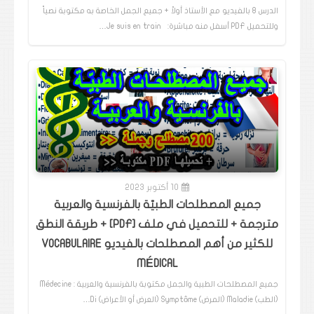
الدرس 8 بالفيديو مع الأستاذ أولاً + جميع الجمل الخاصة به مكتوبة نصياً
وللتحميل PDF أسفل منه مباشرة: Je suis en train…
10 أكتوبر 2023
جميع المصطلحات الطبيّة بالفرنسية والعربية
مترجمة + للتحميل في ملف [PDF] + طريقة النطق
للكثير من أهم المصطلحات بالفيديو VOCABULAIRE
MÉDICAL
جميع المصطلحات الطبية والجمل مكتوبة بالفرنسية والعربية : Médecine
(الطب) Maladie (المرض) Symptôme (العرض أو الأعراض) Di…