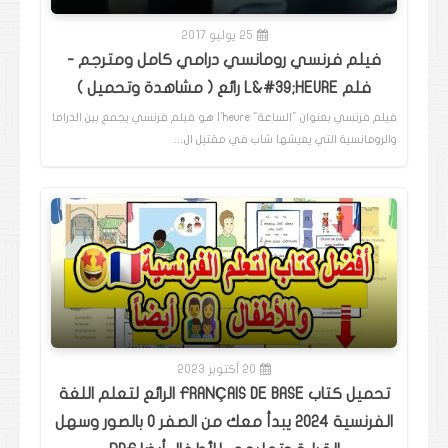
25 يوليو 2017
فيلم فرنسي رومانسي درامي كامل ومترجم -
فلم L&#39;HEURE رائع ( مشاهدة وتحميل )
فيلم فرنسي بعنوان "الساعة" l'heure هو فيلم فرنسي يجمع بين الدراما
والرومانسية التي يعيشها شاب في مقتبل ال…
20 أكتوبر 2023
تحميل كتاب FRANÇAIS DE BASE الرائع لتعلم اللغة
الفرنسية 2024 يبدأ معك من الصفر 0 بالصور وسهل