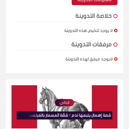
خلاصة التدوينة
لا يوجد تلخيص هذه التدوينة
مرفقات التدوينة
لايوجد مرفق لهذه التدوينة
التالي
قصة إهمال يتبعها ندم - قصّة المسمار بالفرنسية L'histoire du clou en français قصة ذات عبرة ولتعلم الفرنسية Une histoire avec morale pour apprendre le français