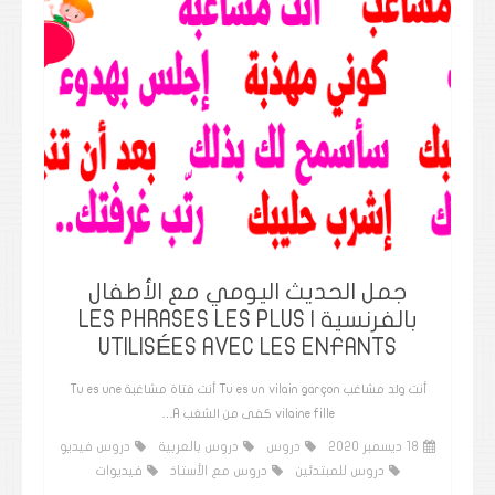
جمل الحديث اليومي مع الأطفال
بالفرنسية | LES PHRASES LES PLUS
UTILISÉES AVEC LES ENFANTS
أنت ولد مشاغب Tu es un vilain garçon أنت فتاة مشاغبة Tu es une
vilaine fille كفى من الشغب A…
18 ديسمبر 2020
دروس
دروس بالعربية
دروس فيديو
دروس للمبتدئين
دروس مع الأستاذ
فيديوات