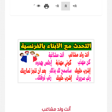
print
A-
A
A+
أنت ولد مشاغب