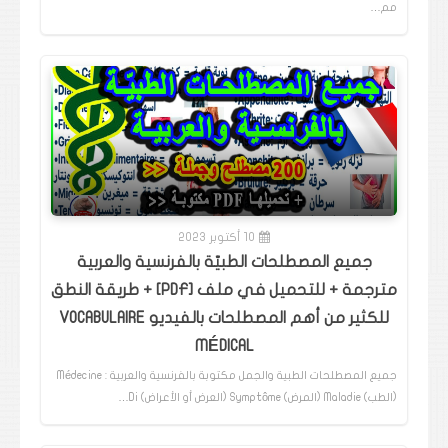
مم…
10 أكتوبر 2023
جميع المصطلحات الطبيّة بالفرنسية والعربية
مترجمة + للتحميل في ملف [PDF] + طريقة النطق
للكثير من أهم المصطلحات بالفيديو VOCABULAIRE
MÉDICAL
جميع المصطلحات الطبية والجمل مكتوبة بالفرنسية والعربية : Médecine
(الطب) Maladie (المرض) Symptôme (العرض أو الأعراض) Di…