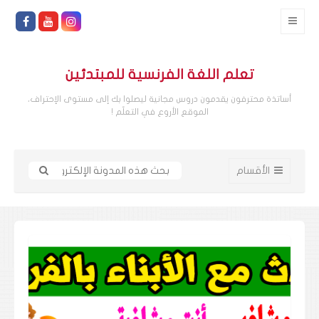
تعلم اللغة الفرنسية للمبتدئين
أساتذة محترفون يقدمون دروس مجانية ليصلوا بك إلى مستوى الإحتراف،
الموقع الأروع في التعلّم !
الأقسام