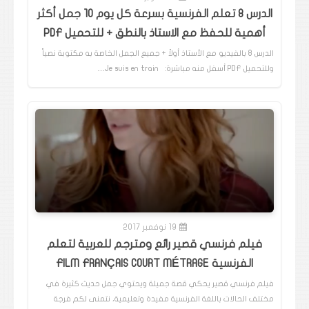
الدرس 8 تعلم الفرنسية بسرعة كل يوم 10 جمل أكثر
أهمية للحفظ مع الاستاذ بالنطق + للتحميل PDF
الدرس 8 بالفيديو مع الأستاذ أولاً + جميع الجمل الخاصة به مكتوبة نصياً
وللتحميل PDF أسفل منه مباشرة: Je suis en train…
19 نوفمبر 2017
فيلم فرنسي قصير رائع ومترجم للعربية لتعلم
الفرنسية FILM FRANÇAIS COURT MÉTRAGE
فيلم فرنسي قصير يحكي قصة جميلة ويحتوي جمل حديث كثيرة في
مختلف الحالات باللغة الفرنسية مفيدة وتعليمية، نتمنى لكم فرجة