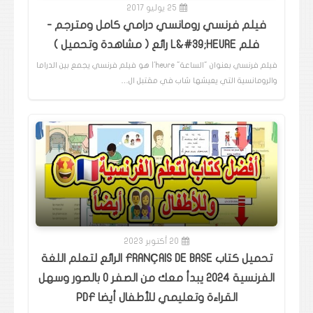
25 يوليو 2017
فيلم فرنسي رومانسي درامي كامل ومترجم -
فلم L&#39;HEURE رائع ( مشاهدة وتحميل )
فيلم فرنسي بعنوان "الساعة" l'heure هو فيلم فرنسي يجمع بين الدراما
والرومانسية التي يعيشها شاب في مقتبل ال…
20 أكتوبر 2023
تحميل كتاب FRANÇAIS DE BASE الرائع لتعلم اللغة
الفرنسية 2024 يبدأ معك من الصفر 0 بالصور وسهل
القراءة وتعليمي للأطفال أيضا PDF