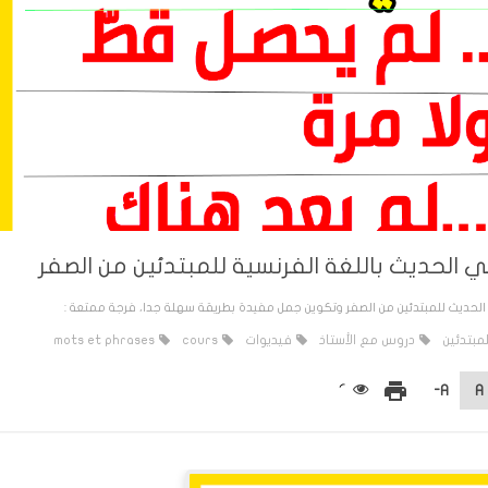
مبتدئين
دروس مع الأستاذ
فيديوات
cours
mots et phrases
print
A-
A