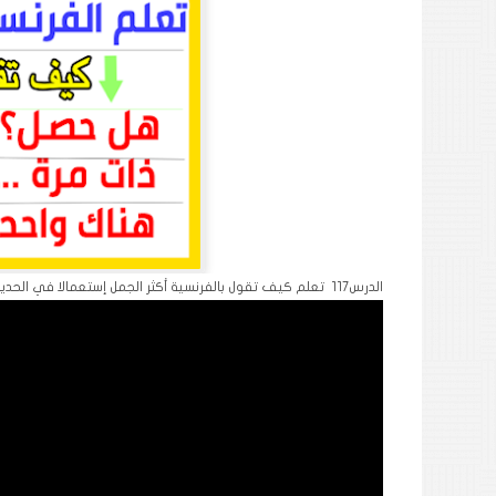
الدرس117 تعلم كيف تقول بالفرنسية أكثر الجمل إستعمالا في الحديث للمبتدئين من الصفر وتكوين جمل مفيدة بطريقة سهلة جدا، فرجة ممتعة :