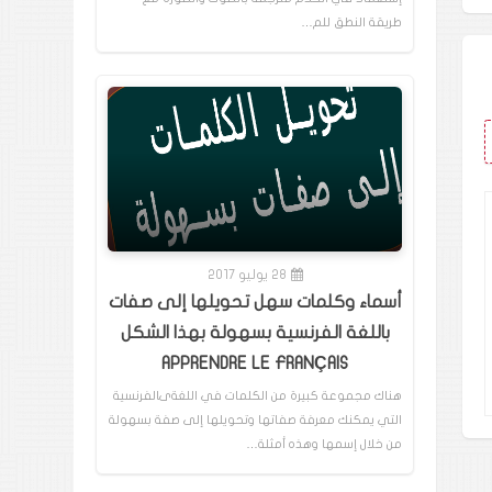
طريقة النطق للم…
28 يوليو 2017
أسماء وكلمات سهل تحويلها إلى صفات
باللغة الفرنسية بسهولة بهذا الشكل
APPRENDRE LE FRANÇAIS
هناك مجموعة كبيرة من الكلمات في اللغةىالفرنسية
التي يمكنك معرفة صفاتها وتحويلها إلى صفة بسهولة
من خلال إسمها وهذه أمثلة…