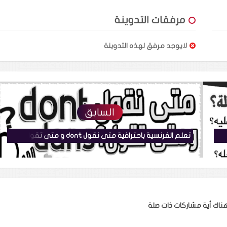
مرفقات التدوينة
لايوجد مرفق لهذه التدوينة
السابق
119 تعلم الفرنسية بسرعة والتحدث بها مع الاستاذ أكثر الاسئلة إستعمالا ضرورية في الحديث
تعلم الفرنسية باحترافية متى نقول dont و متى تقول dans و ايضا d'on بشكل بسيط ورائع + أمثلة كثيرة للمبتدئين
ناك أية مشاركات ذات صلة