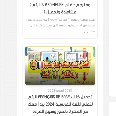
ومترجم - فلم L&#39;HEURE رائع (
مشاهدة وتحميل )
فيلم فرنسي بعنوان "الساعة" l'heure هو فيلم فرنسي
يجمع بين الدراما والرومانسية التي يعيشها شاب في
مقتبل ال…
20 أكتوبر 2023
تحميل كتاب FRANÇAIS DE BASE الرائع
لتعلم اللغة الفرنسية 2024 يبدأ معك
من الصفر 0 بالصور وسهل القراءة