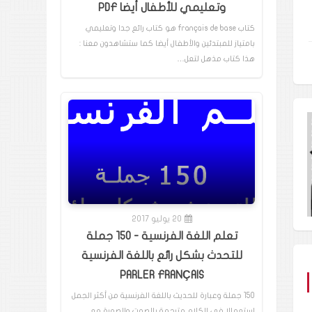
وتعليمي للأطفال أيضا PDF
كتاب français de base هو كتاب رائع جدا وتعليمي
بامتياز للمبتدئين والأطفال أيضا كما ستشاهدون معنا :
هذا كتاب مذهل لتعل…
20 يوليو 2017
تعلم اللغة الفرنسية - 150 جملة
للتحدث بشكل رائع باللغة الفرنسية
PARLER FRANÇAIS
150 جملة وعبارة للحديث باللغة الفرنسية من أكثر الجمل
إستعمالا في الكلام مترجمة بالصوت والصورة مع