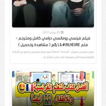
25 يوليو 2017
فيلم فرنسي رومانسي درامي كامل ومترجم -
فلم L&#39;HEURE رائع ( مشاهدة وتحميل )
فيلم فرنسي بعنوان "الساعة" l'heure هو فيلم فرنسي يجمع بين الدراما
والرومانسية التي يعيشها شاب في مقتبل ال…