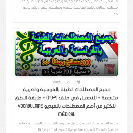
فيلم فرنسي قصير يحكي قصة جميلة ويحتوي جمل حديث كثيرة في
مختلف الحالات باللغة الفرنسية مفيدة وتعليمية، نتمنى لكم فرجة
مم…
10 أكتوبر 2023
جميع المصطلحات الطبيّة بالفرنسية والعربية
مترجمة + للتحميل في ملف [PDF] + طريقة النطق
للكثير من أهم المصطلحات بالفيديو VOCABULAIRE
MÉDICAL
جميع المصطلحات الطبية والجمل مكتوبة بالفرنسية والعربية : Médecine
(الطب) Maladie (المرض) Symptôme (العرض أو الأعراض) Di…