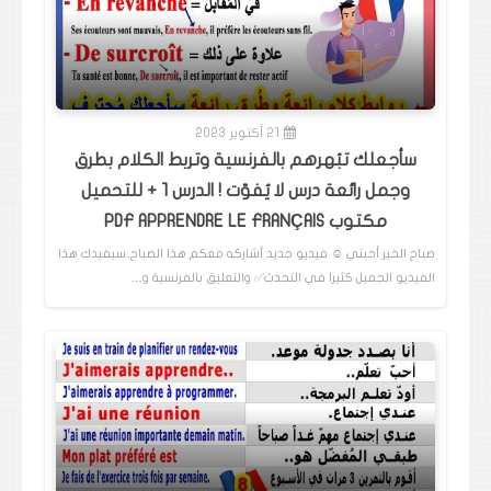
21 أكتوبر 2023
سأجعلك تبُهرهم بالفرنسية وتربط الكلام بطرق
وجمل رائعة درس لا يُفوّت ! الدرس 1 + للتحميل
مكتوب PDF APPRENDRE LE FRANÇAIS
صباح الخير أحبتي ☺️ فيديو جديد أشاركه معكم هذا الصباح..سيفيدك هذا
الفيديو الجميل كثيرا في التحدث✅️ والتعليق بالفرنسية و…