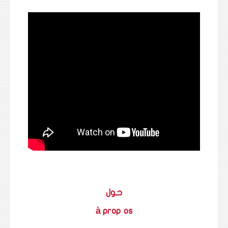
حول
à prop
os