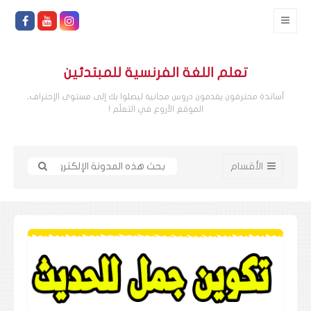
تعلم اللغة الفرنسية للمبتدئين
أساتذة محترفون يقدمون دروس مجانية ليصلوا بك إلى مستوى الإحتراف،
الموقع الأروع في التعلّم !
الأقسام