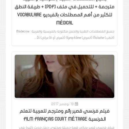
مترجمة + للتحميل في ملف [PDF] + طريقة النطق
للكثير من أهم المصطلحات بالفيديو VOCABULAIRE
MÉDICAL
جميع المصطلحات الطبية والجمل مكتوبة بالفرنسية والعربية : Médecine
(الطب) Maladie (المرض) Symptôme (العرض أو الأعراض) Di…
19 نوفمبر 2017
فيلم فرنسي قصير رائع ومترجم للعربية لتعلم
الفرنسية FILM FRANÇAIS COURT MÉTRAGE
فيلم فرنسي قصير يحكي قصة جميلة ويحتوي جمل حديث كثيرة في