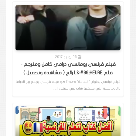
25 يوليو 2017
فيلم فرنسي رومانسي درامي كامل ومترجم -
فلم L&#39;HEURE رائع ( مشاهدة وتحميل )
فيلم فرنسي بعنوان "الساعة" l'heure هو فيلم فرنسي يجمع بين الدراما
والرومانسية التي يعيشها شاب في مقتبل ال…