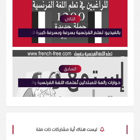
التالي
بالفيديو: تعلم الفرنسية بسرعة وبسرعة كبيرة للمبتدئين 1200 جملة للتحدث ببراعة من البداية Parler en français
السابق
حوارات رائعة للمبتدئين تُعلمك اللغة الفرنسية والتحدث بها بشكل رائع 18 تعلم الفرنسية Learn french
ليست هناك أية مشاركات ذات صلة