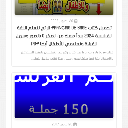
20 أكتوبر 2023
تحميل كتاب FRANÇAIS DE BASE الرائع لتعلم اللغة
الفرنسية 2024 يبدأ معك من الصفر 0 بالصور وسهل
القراءة وتعليمي للأطفال أيضا PDF
كتاب français de base هو كتاب رائع جدا وتعليمي بامتياز للمبتدئين
والأطفال أيضا كما ستشاهدون معنا : هذا كتاب مذهل لتعل…
20 يوليو 2017