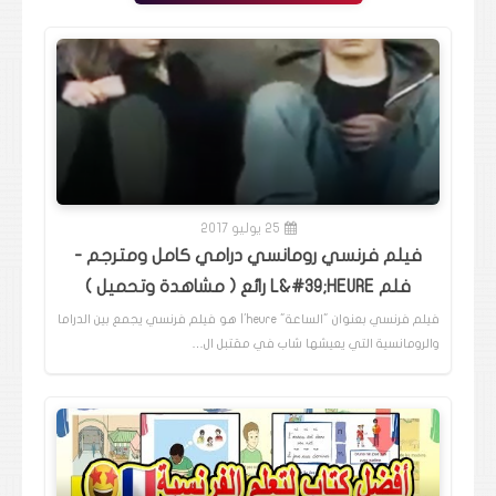
25 يوليو 2017
فيلم فرنسي رومانسي درامي كامل ومترجم -
فلم L&#39;HEURE رائع ( مشاهدة وتحميل )
فيلم فرنسي بعنوان "الساعة" l'heure هو فيلم فرنسي يجمع بين الدراما
والرومانسية التي يعيشها شاب في مقتبل ال…