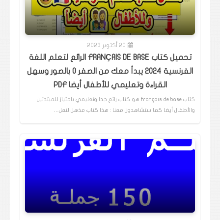
20 أكتوبر 2023
تحميل كتاب FRANÇAIS DE BASE الرائع لتعلم اللغة
الفرنسية 2024 يبدأ معك من الصفر 0 بالصور وسهل
القراءة وتعليمي للأطفال أيضا PDF
كتاب français de base هو كتاب رائع جدا وتعليمي بامتياز للمبتدئين
والأطفال أيضا كما ستشاهدون معنا : هذا كتاب مذهل لتعل…