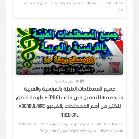
مختلف الحالات باللغة الفرنسية مفيدة وتعليمية، نتمنى لكم فرجة
مم…
10 أكتوبر 2023
جميع المصطلحات الطبيّة بالفرنسية والعربية
مترجمة + للتحميل في ملف [PDF] + طريقة النطق
للكثير من أهم المصطلحات بالفيديو VOCABULAIRE
MÉDICAL
جميع المصطلحات الطبية والجمل مكتوبة بالفرنسية والعربية : Médecine
(الطب) Maladie (المرض) Symptôme (العرض أو الأعراض) Di…