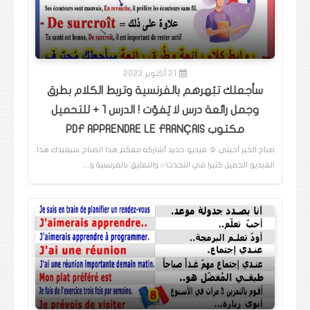
21 أكتوبر 2023
سأجعلك تبُهرهم بالفرنسية وتربط الكلام بطرق
وجمل رائعة درس لا يُفوّت ! الدرس 1 + للتحميل
مكتوب PDF APPRENDRE LE FRANÇAIS
صباح الخير أحبتي ☺️ فيديو جديد أشاركه معكم هذا الصباح..سيفيدك هذا
الفيديو الجميل كثيرا في التحدث✅️ والتعليق بالفرنسية و…