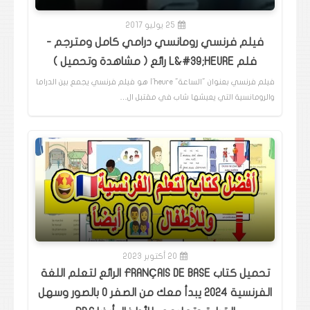
25 يوليو 2017
فيلم فرنسي رومانسي درامي كامل ومترجم -
فلم L&#39;HEURE رائع ( مشاهدة وتحميل )
فيلم فرنسي بعنوان "الساعة" l'heure هو فيلم فرنسي يجمع بين الدراما
والرومانسية التي يعيشها شاب في مقتبل ال…
20 أكتوبر 2023
تحميل كتاب FRANÇAIS DE BASE الرائع لتعلم اللغة
الفرنسية 2024 يبدأ معك من الصفر 0 بالصور وسهل