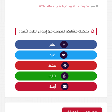
المصدر :
أفضل منصات الافلييت في المغرب Affiliate Maroc
يمكنك مشاركة التدوينة من إحدى الطرق الأتية :-
نشر
غرد
حفظ
شارك
أرسل