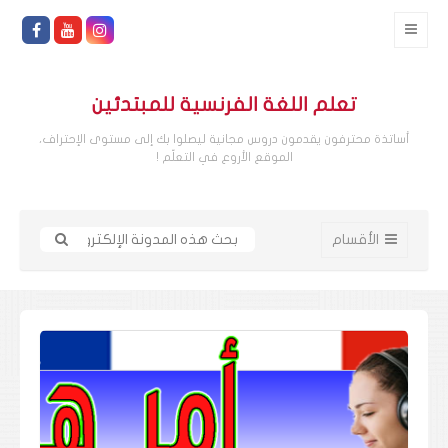
تعلم اللغة الفرنسية للمبتدئين
أساتذة محترفون يقدمون دروس مجانية ليصلوا بك إلى مستوى الإحتراف،
الموقع الأروع في التعلّم !
الأقسام