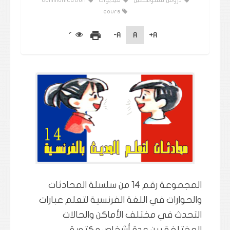
دروس للمتوسطين
فيديوات
Communication
cours
print
A-
A
A+
المجموعة رقم 14 من سلسلة المحادثات
والحوارات في اللغة الفرنسية لتعلم عبارات
التحدث في مختلف الأماكن والحالات
المختلفة بين عدة أشخاص مكتوبة