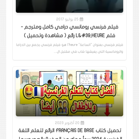
25 يوليو 2017
فيلم فرنسي رومانسي درامي كامل ومترجم -
فلم L&#39;HEURE رائع ( مشاهدة وتحميل )
فيلم فرنسي بعنوان "الساعة" l'heure هو فيلم فرنسي يجمع بين الدراما
والرومانسية التي يعيشها شاب في مقتبل ال…
20 أكتوبر 2023
تحميل كتاب FRANÇAIS DE BASE الرائع لتعلم اللغة