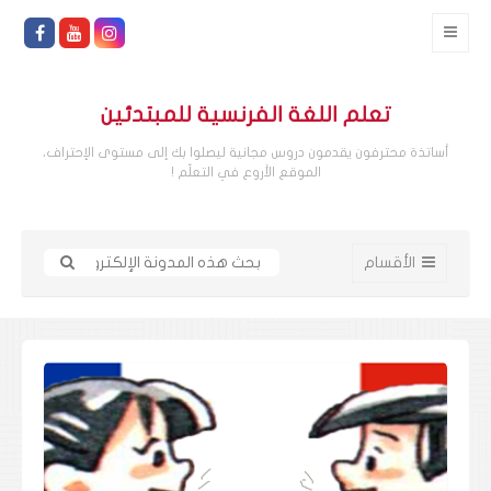
تعلم اللغة الفرنسية للمبتدئين
أساتذة محترفون يقدمون دروس مجانية ليصلوا بك إلى مستوى الإحتراف،
الموقع الأروع في التعلّم !
الأقسام