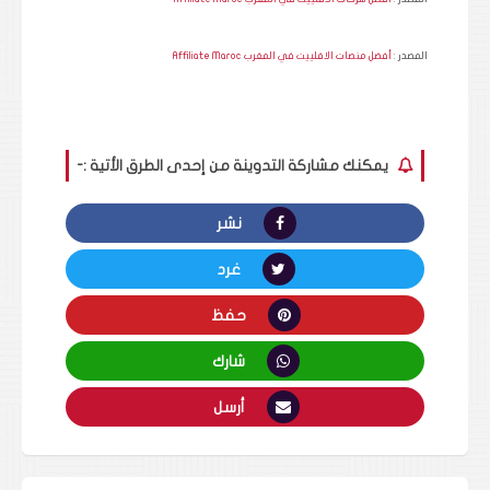
المصدر :
أفضل منصات الافلييت في المغرب Affiliate Maroc
يمكنك مشاركة التدوينة من إحدى الطرق الأتية :-
نشر
غرد
حفظ
شارك
أرسل