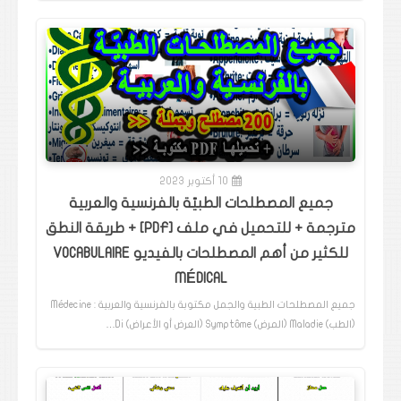
10 أكتوبر 2023
جميع المصطلحات الطبيّة بالفرنسية والعربية
مترجمة + للتحميل في ملف [PDF] + طريقة النطق
للكثير من أهم المصطلحات بالفيديو VOCABULAIRE
MÉDICAL
جميع المصطلحات الطبية والجمل مكتوبة بالفرنسية والعربية : Médecine
(الطب) Maladie (المرض) Symptôme (العرض أو الأعراض) Di…