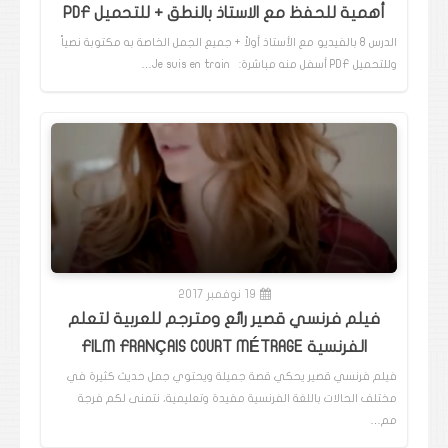
أهمية للحفظ مع الاستاذ بالنطق + للتحميل PDF
الدرس 8 بالفيديو مع الأستاذ أولاً + جميع الجمل الخاصة به مكتوبة نصياً
وللتحميل PDF أسفل منه مباشرة: Je suis en train…
19 نوفمبر 2017
فيلم فرنسي قصير رائع ومترجم للعربية لتعلم
الفرنسية FILM FRANÇAIS COURT MÉTRAGE
فيلم فرنسي قصير يحكي قصة جميلة ويحتوي جمل حديث كثيرة في
مختلف الحالات باللغة الفرنسية مفيدة وتعليمية، نتمنى لكم فرجة
مم…