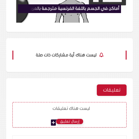
أماكن في الجسم باللغة الفرنسية مترجمة بالعربية مع طريقة النطق des places dans le corps en français
ليست هناك أية مشاركات ذات صلة
تعليقات
ليست هناك تعليقات
add_comment
إرسال تعليق