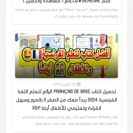
فلم L&#39;HEURE رائع ( مشاهدة وتحميل )
فيلم فرنسي بعنوان "الساعة" l'heure هو فيلم فرنسي يجمع بين الدراما
والرومانسية التي يعيشها شاب في مقتبل ال…
20 أكتوبر 2023
تحميل كتاب FRANÇAIS DE BASE الرائع لتعلم اللغة
الفرنسية 2024 يبدأ معك من الصفر 0 بالصور وسهل
القراءة وتعليمي للأطفال أيضا PDF
كتاب français de base هو كتاب رائع جدا وتعليمي بامتياز للمبتدئين
والأطفال أيضا كما ستشاهدون معنا : هذا كتاب مذهل لتعل…