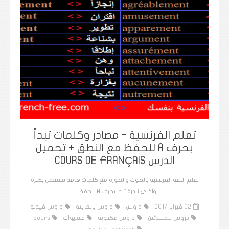
تعلم الفرنسية - مصادر وكلمات تبدأ
بحرف A للحفظ مع النطق + تحميل
الدرس COURS DE FRANÇAIS
تعلم اللغة الفرنسية بالصوت والصورة مع كلمات هامة تستعمل بكثرة
وأخرى نادرة تبدأ بحرف A للحفظ…
02 فبراير 2017
دروس
دروس بالعربية
دروس فيديو
دروس للمبتدئين
دروس مكتوبة
فيديوات
cours