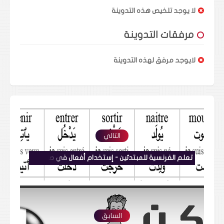
لا يوجد تلخيص هذه التدوينة
مرفقات التدوينة
لايوجد مرفق لهذه التدوينة
التالي
تعلم الفرنسية للمبتدئين - إستخدام أفعال في صيغة المتكلّم (أنا) مع النطق Parler En Français
السابق