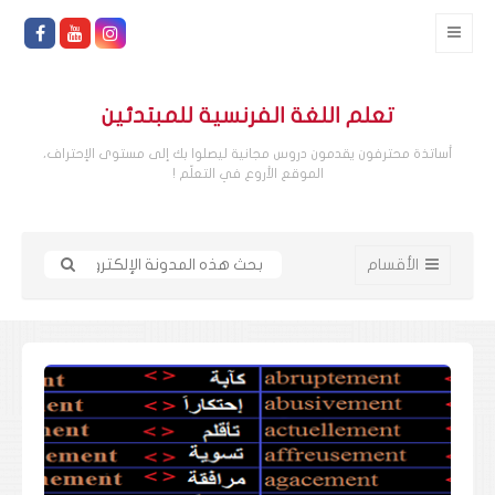
تعلم اللغة الفرنسية للمبتدئين
أساتذة محترفون يقدمون دروس مجانية ليصلوا بك إلى مستوى الإحتراف،
الموقع الأروع في التعلّم !
الأقسام